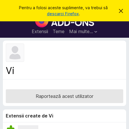
C
Intră în cont
Pentru a folosi aceste suplimente, va trebui să
R
a
descarci Firefox
.
e
S
u
s
u
p
t
i
p
Extensii
Teme
Mai multe…
ă
n
l
g
e
i
a
m
c
e
e
a
n
s
Vi
t
t
ă
e
n
o
p
t
e
i
Raportează acest utilizator
f
n
i
t
c
a
r
Extensii create de Vi
r
u
e
F