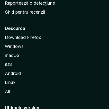
e
Raportează o defecțiune
s
Ghid pentru recenzii
t
a
r
Descarcă
t
Download Firefox
M
Windows
o
z
macOS
i
iOS
l
l
Android
a
Linux
All
Ultimele versiuni