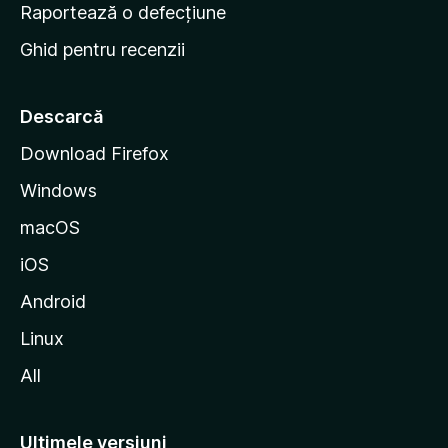
e
Raportează o defecțiune
s
Ghid pentru recenzii
t
a
r
Descarcă
t
Download Firefox
M
Windows
o
z
macOS
i
iOS
l
l
Android
a
Linux
All
Ultimele versiuni