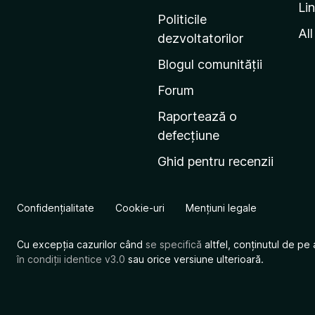
Li
i
Politicile
n
All
dezvoltatorilor
a
Blogul comunității
d
e
Forum
s
Raportează o
t
defecțiune
a
Ghid pentru recenzii
r
t
M
Confidențialitate
Cookie-uri
Mențiuni legale
o
z
Cu excepția cazurilor când
se specifică
altfel, conținutul de pe 
i
în condiții identice v3.0
sau orice versiune ulterioară.
l
l