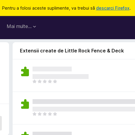
Pentru a folosi aceste suplimente, va trebui să
descarci Firefox
.
Mai multe…
Extensii create de Little Rock Fence & Deck
N
u
e
x
i
s
N
t
u
ă
e
î
x