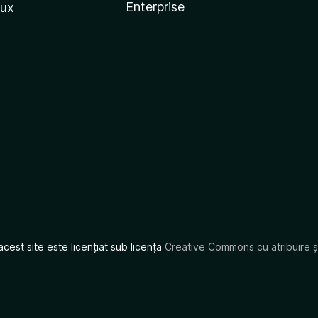
Enterprise
nux
acest site este licențiat sub licența
Creative Commons cu atribuire și