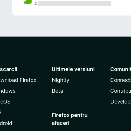
scarcă
Ultimele versiuni
Comuni
wnload Firefox
Nightly
Connect
ndows
Beta
Contribu
acOS
Develop
S
Firefox pentru
afaceri
droid