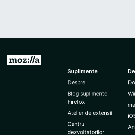
D
u
Suplimente
De
-
Despre
Do
t
e
Blog suplimente
Wi
p
Firefox
m
e
Atelier de extensii
p
iO
a
Centrul
An
g
dezvoltatorilor