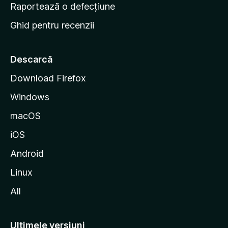
e
Raportează o defecțiune
s
Ghid pentru recenzii
t
a
r
Descarcă
t
Download Firefox
M
Windows
o
z
macOS
i
iOS
l
l
Android
a
Linux
All
Ultimele versiuni