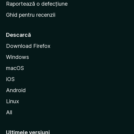
e
Raportează o defecțiune
s
Ghid pentru recenzii
t
a
r
Descarcă
t
Download Firefox
M
Windows
o
z
macOS
i
iOS
l
l
Android
a
Linux
All
Ultimele versiuni