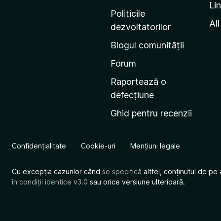
Li
i
Politicile
n
All
dezvoltatorilor
a
Blogul comunității
d
e
Forum
s
Raportează o
t
defecțiune
a
Ghid pentru recenzii
r
t
M
Confidențialitate
Cookie-uri
Mențiuni legale
o
z
Cu excepția cazurilor când
se specifică
altfel, conținutul de pe 
i
în condiții identice v3.0
sau orice versiune ulterioară.
l
l