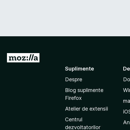
D
u
Suplimente
De
-
Despre
Do
t
e
Blog suplimente
Wi
p
Firefox
m
e
Atelier de extensii
p
iO
a
Centrul
An
g
dezvoltatorilor