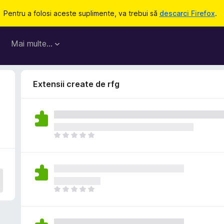
Pentru a folosi aceste suplimente, va trebui să
descarci Firefox
.
Mai multe…
Extensii create de rfg
N
u
e
x
i
s
N
t
u
ă
e
î
x