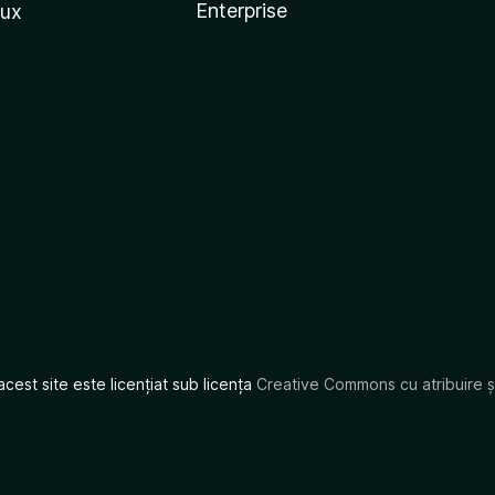
Enterprise
nux
acest site este licențiat sub licența
Creative Commons cu atribuire și