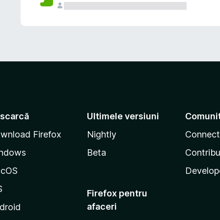
scarcă
Ultimele versiuni
Comuni
wnload Firefox
Nightly
Connect
ndows
Beta
Contribu
acOS
Develop
S
Firefox pentru
afaceri
droid