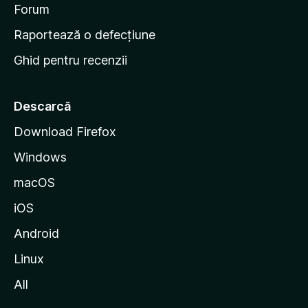
d
Forum
e
Raportează o defecțiune
s
Ghid pentru recenzii
t
a
r
Descarcă
t
Download Firefox
M
Windows
o
z
macOS
i
iOS
l
l
Android
a
Linux
All