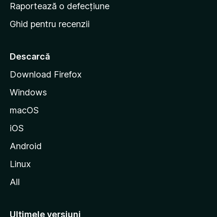
e
Raportează o defecțiune
s
Ghid pentru recenzii
t
a
r
Descarcă
t
Download Firefox
M
Windows
o
z
macOS
i
iOS
l
l
Android
a
Linux
All
Ultimele versiuni