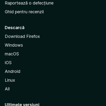
e
Raportează o defecțiune
s
Ghid pentru recenzii
t
a
r
Descarcă
t
Download Firefox
M
Windows
o
z
macOS
i
iOS
l
l
Android
a
Linux
All
Ultimele versiuni