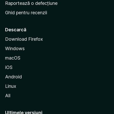
e
Raportează o defecțiune
s
Ghid pentru recenzii
t
a
r
Descarcă
t
Download Firefox
M
Windows
o
z
macOS
i
iOS
l
l
Android
a
Linux
All
Ultimele versiuni