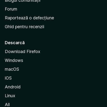
Blogul comunității
a
d
Forum
e
Raportează o defecțiune
s
Ghid pentru recenzii
t
a
r
Descarcă
t
Download Firefox
M
Windows
o
z
macOS
i
iOS
l
l
Android
a
Linux
All