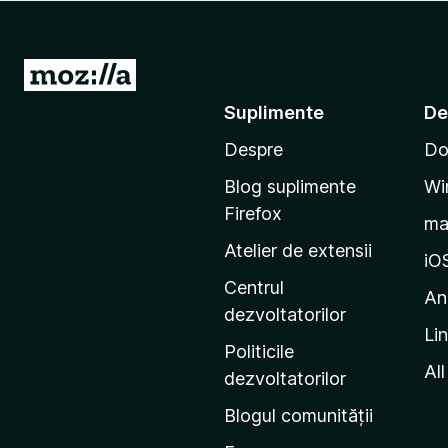
i
r
e
D
f
u
Suplimente
De
o
-
x
Despre
Do
t
e
Blog suplimente
Wi
p
Firefox
m
e
Atelier de extensii
p
iO
a
Centrul
An
g
dezvoltatorilor
Li
i
Politicile
n
All
dezvoltatorilor
a
Blogul comunității
d