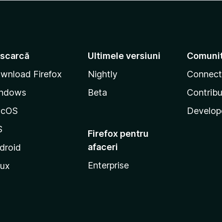
scarcă
Ultimele versiuni
Comuni
wnload Firefox
Nightly
Connect
ndows
Beta
Contribu
acOS
Develop
S
Firefox pentru
afaceri
droid
Enterprise
nux