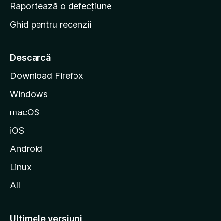
e
Raportează o defecțiune
s
Ghid pentru recenzii
t
a
r
Descarcă
t
Download Firefox
M
Windows
o
z
macOS
i
iOS
l
l
Android
a
Linux
All
Ultimele versiuni