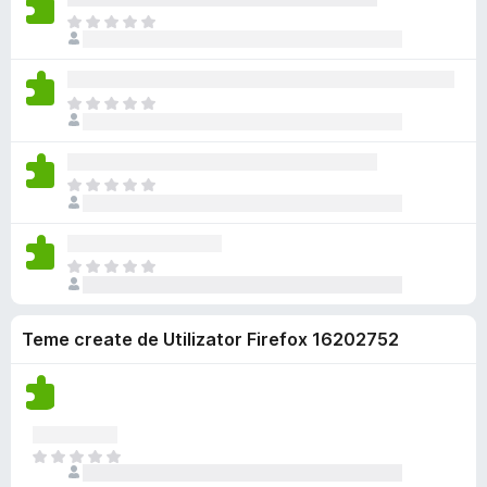
ă
c
x
a
ă
N
r
ă
i
l
î
u
i
e
s
u
n
e
v
t
ă
c
x
a
ă
N
r
ă
i
l
î
u
i
e
s
u
n
e
v
t
ă
c
x
a
ă
N
r
ă
i
l
î
u
i
e
s
u
n
e
v
t
ă
c
x
a
ă
N
r
ă
i
l
î
u
i
e
s
u
n
e
v
t
ă
c
Teme create de Utilizator Firefox 16202752
x
a
ă
r
ă
i
l
î
i
e
s
u
n
v
t
ă
c
a
ă
r
ă
l
î
i
N
e
u
n
u
v