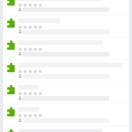
i
N
u
r
e
e
x
f
N
i
o
u
s
e
x
t
x
ă
N
i
î
u
s
n
e
t
c
x
ă
N
ă
i
î
u
e
s
n
e
v
t
c
x
a
ă
N
ă
i
l
î
u
e
s
u
n
e
v
t
ă
c
x
a
ă
N
r
ă
i
l
î
u
i
e
s
u
n
e
v
t