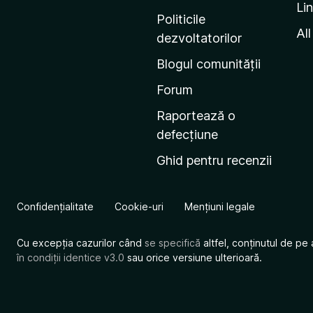
Li
i
Politicile
n
All
dezvoltatorilor
a
Blogul comunității
d
e
Forum
s
Raportează o
t
defecțiune
a
Ghid pentru recenzii
r
t
M
Confidențialitate
Cookie-uri
Mențiuni legale
o
z
Cu excepția cazurilor când
se specifică
altfel, conținutul de pe 
i
în condiții identice v3.0
sau orice versiune ulterioară.
l
l