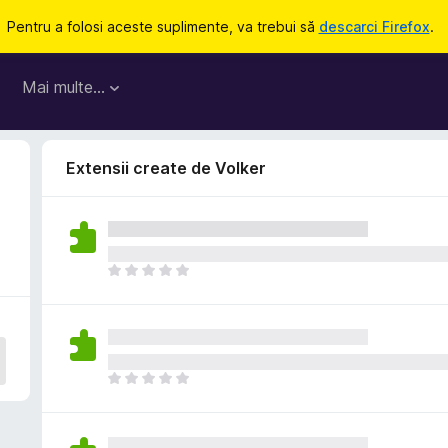
Pentru a folosi aceste suplimente, va trebui să
descarci Firefox
.
Mai multe…
Extensii create de Volker
N
u
e
x
i
s
N
t
u
ă
e
î
x