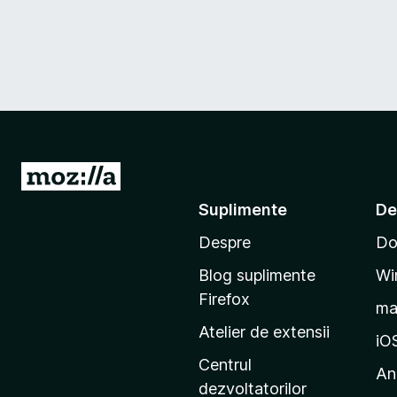
D
u
Suplimente
De
-
Despre
Do
t
e
Blog suplimente
Wi
p
Firefox
m
e
Atelier de extensii
p
iO
a
Centrul
An
g
dezvoltatorilor