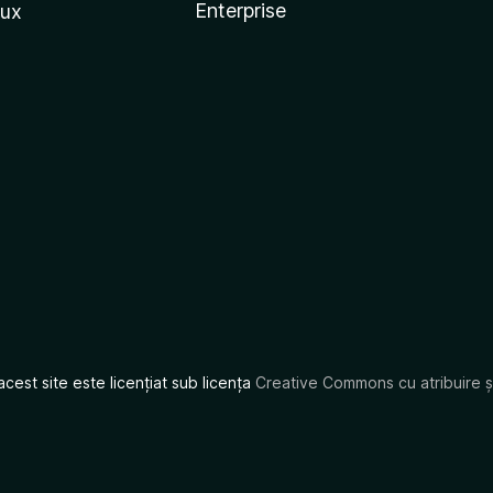
Enterprise
nux
acest site este licențiat sub licența
Creative Commons cu atribuire și