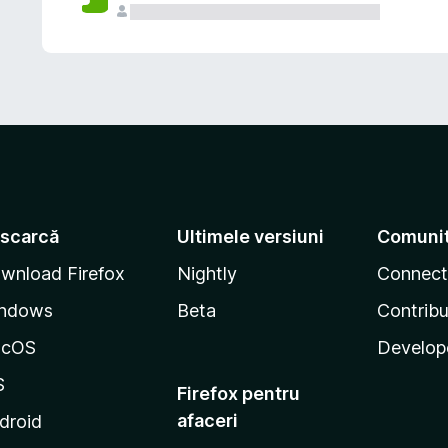
scarcă
Ultimele versiuni
Comuni
wnload Firefox
Nightly
Connect
ndows
Beta
Contribu
acOS
Develop
S
Firefox pentru
afaceri
droid