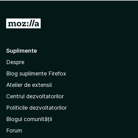
x
n
l
i
c
u
s
ă
ă
t
D
e
r
ă
v
u
i
î
a
-
n
l
c
t
u
Suplimente
ă
e
ă
e
Despre
r
p
v
i
e
a
Blog suplimente Firefox
l
p
Atelier de extensii
u
a
ă
Centrul dezvoltatorilor
g
r
i
i
Politicile dezvoltatorilor
n
Blogul comunității
a
d
Forum