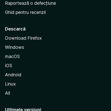
e
Raportează o defecțiune
s
Ghid pentru recenzii
t
a
r
Descarcă
t
Download Firefox
M
Windows
o
z
macOS
i
iOS
l
l
Android
a
Linux
All
Ultimele versiuni