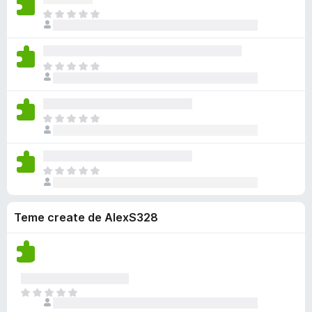
ă
c
x
a
ă
N
r
ă
i
l
î
u
i
e
s
u
n
e
v
t
ă
c
x
a
ă
N
r
ă
i
l
î
u
i
e
s
u
n
e
v
t
ă
c
x
a
ă
N
r
ă
i
l
î
u
i
e
s
u
n
e
v
t
ă
c
x
a
ă
N
r
ă
i
l
î
u
i
e
s
u
n
e
v
t
ă
c
Teme create de AlexS328
x
a
ă
r
ă
i
l
î
i
e
s
u
n
v
t
ă
c
a
ă
r
ă
l
î
i
N
e
u
n
u
v