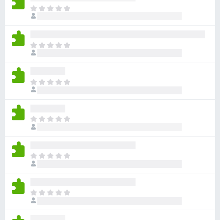
i
N
u
r
e
e
x
f
N
i
o
u
s
e
x
t
x
ă
N
i
î
u
s
n
e
t
c
x
ă
N
ă
i
î
u
e
s
n
e
v
t
c
x
a
ă
N
ă
i
l
î
u
e
s
u
n
e
v
t
ă
c
x
a
ă
N
r
ă
i
l
î
u
i
e
s
u
n
e
v
t