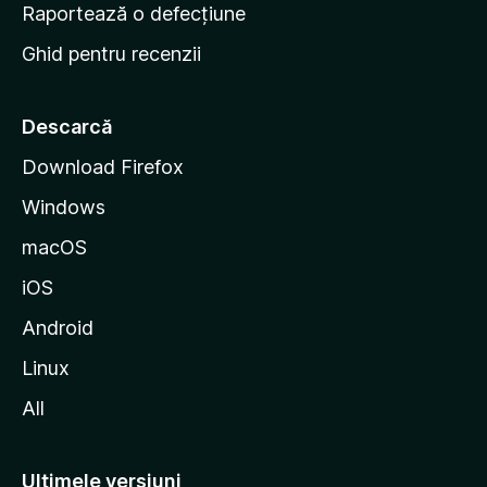
e
Raportează o defecțiune
s
Ghid pentru recenzii
t
a
r
Descarcă
t
Download Firefox
M
Windows
o
z
macOS
i
iOS
l
l
Android
a
Linux
All
Ultimele versiuni