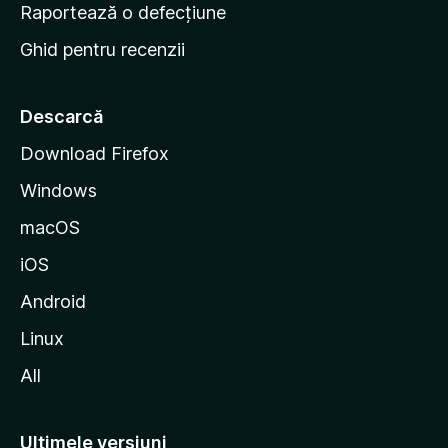
e
Raportează o defecțiune
s
Ghid pentru recenzii
t
a
r
Descarcă
t
Download Firefox
M
Windows
o
z
macOS
i
iOS
l
l
Android
a
Linux
All
Ultimele versiuni