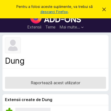
C
Intră în cont
Pentru a folosi aceste suplimente, va trebui să
R
a
descarci Firefox
.
e
S
u
s
u
p
t
i
p
Extensii
Teme
Mai multe…
ă
n
l
g
e
i
a
m
c
e
e
a
n
s
Dung
t
t
ă
e
n
o
p
t
e
i
Raportează acest utilizator
f
n
i
t
c
a
r
Extensii create de Dung
r
u
e
F