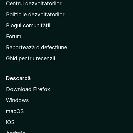
Centrul dezvoltatorilor
g
r
i
i
Politicile dezvoltatorilor
n
Blogul comunității
a
d
Forum
e
Raportează o defecțiune
s
Ghid pentru recenzii
t
a
r
Descarcă
t
Download Firefox
M
Windows
o
z
macOS
i
iOS
l
l