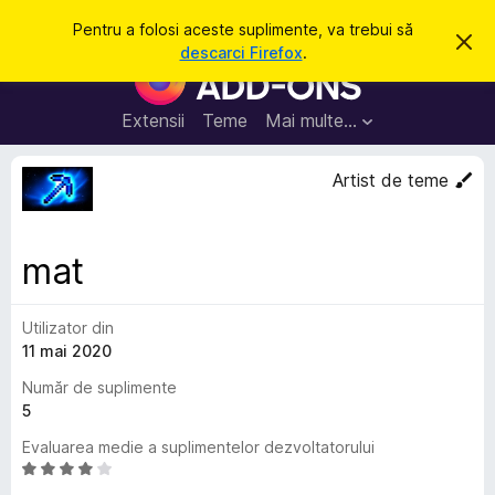
C
Intră în cont
Pentru a folosi aceste suplimente, va trebui să
R
a
descarci Firefox
.
e
S
u
s
u
p
t
i
p
Extensii
Teme
Mai multe…
ă
n
l
g
e
i
Artist de teme
a
m
c
e
e
a
n
s
mat
t
t
ă
e
n
o
Utilizator din
p
t
11 mai 2020
e
i
f
n
Număr de suplimente
i
t
5
c
a
r
Evaluarea medie a suplimentelor dezvoltatorului
r
u
e
E
F
v