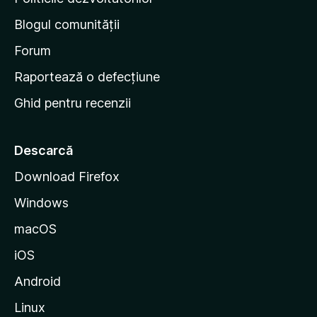
n
Blogul comunității
a
d
Forum
e
Raportează o defecțiune
s
Ghid pentru recenzii
t
a
r
Descarcă
t
Download Firefox
M
Windows
o
z
macOS
i
iOS
l
l
Android
a
Linux