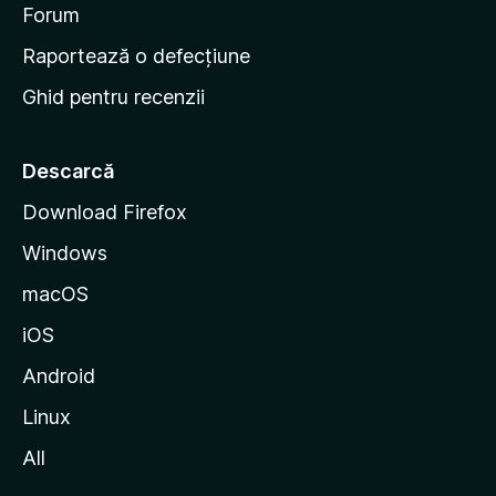
d
Forum
e
Raportează o defecțiune
s
Ghid pentru recenzii
t
a
r
Descarcă
t
Download Firefox
M
Windows
o
z
macOS
i
iOS
l
l
Android
a
Linux
All