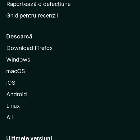
e
Raportează o defecțiune
s
Ghid pentru recenzii
t
a
r
Descarcă
t
Download Firefox
M
Windows
o
z
macOS
i
iOS
l
l
Android
a
Linux
All
Ultimele versiuni