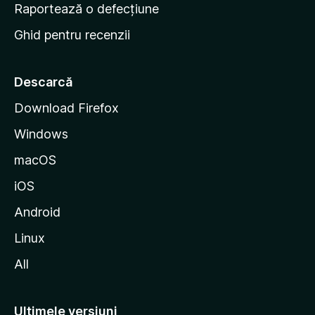
e
Raportează o defecțiune
s
Ghid pentru recenzii
t
a
r
Descarcă
t
Download Firefox
M
Windows
o
z
macOS
i
iOS
l
l
Android
a
Linux
All
Ultimele versiuni