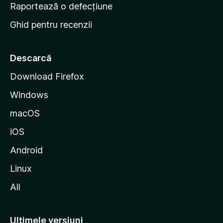
e
Raportează o defecțiune
s
Ghid pentru recenzii
t
a
r
Descarcă
t
Download Firefox
M
Windows
o
z
macOS
i
iOS
l
l
Android
a
Linux
All
Ultimele versiuni