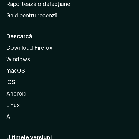
e
Raportează o defecțiune
s
Ghid pentru recenzii
t
a
r
Descarcă
t
Download Firefox
M
Windows
o
z
macOS
i
iOS
l
l
Android
a
Linux
All
Ultimele versiuni