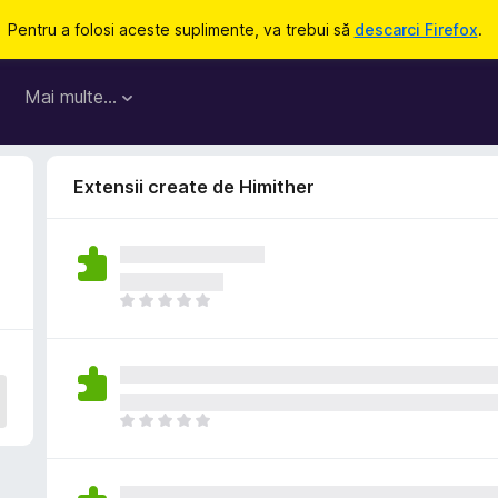
Pentru a folosi aceste suplimente, va trebui să
descarci Firefox
.
Mai multe…
Extensii create de Himither
N
u
e
x
i
s
N
t
u
ă
e
î
x