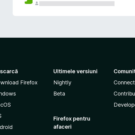
scarcă
Ultimele versiuni
Comuni
wnload Firefox
Nightly
Connect
ndows
Beta
Contribu
acOS
Develop
S
Firefox pentru
afaceri
droid