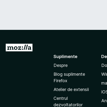
D
u
Suplimente
De
-
Despre
Do
t
e
Blog suplimente
Wi
p
Firefox
m
e
Atelier de extensii
p
iO
a
Centrul
An
g
dezvoltatorilor