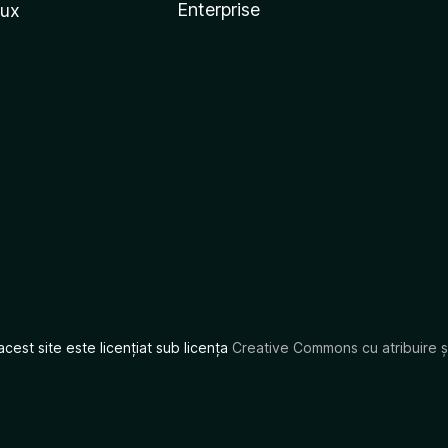
Enterprise
nux
acest site este licențiat sub licența
Creative Commons cu atribuire și