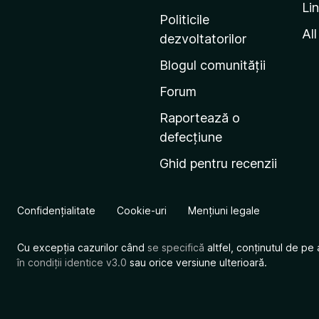
Li
i
Politicile
n
All
dezvoltatorilor
a
Blogul comunității
d
e
Forum
s
Raportează o
t
defecțiune
a
Ghid pentru recenzii
r
t
M
Confidențialitate
Cookie-uri
Mențiuni legale
o
z
Cu excepția cazurilor când
se specifică
altfel, conținutul de pe 
i
în condiții identice v3.0
sau orice versiune ulterioară.
l
l