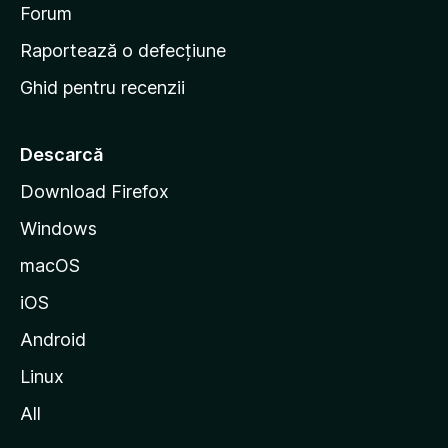
d
Forum
e
Raportează o defecțiune
s
Ghid pentru recenzii
t
a
r
Descarcă
t
Download Firefox
M
Windows
o
z
macOS
i
iOS
l
l
Android
a
Linux
All