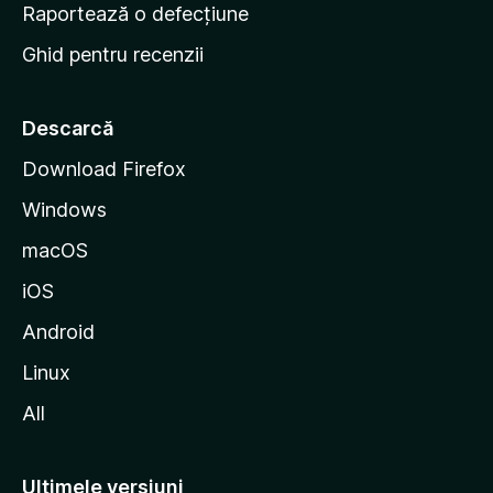
e
Raportează o defecțiune
s
Ghid pentru recenzii
t
a
r
Descarcă
t
Download Firefox
M
Windows
o
z
macOS
i
iOS
l
l
Android
a
Linux
All
Ultimele versiuni