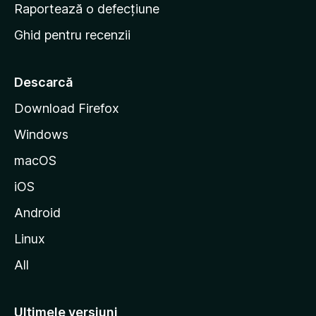
e
Raportează o defecțiune
s
Ghid pentru recenzii
t
a
r
Descarcă
t
Download Firefox
M
Windows
o
z
macOS
i
iOS
l
l
Android
a
Linux
All
Ultimele versiuni