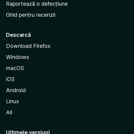
e
Raportează o defecțiune
s
Ghid pentru recenzii
t
a
r
Descarcă
t
Download Firefox
M
Windows
o
z
macOS
i
iOS
l
l
Android
a
Linux
All
Ultimele versiuni