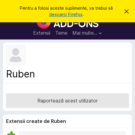
C
Intră în cont
Pentru a folosi aceste suplimente, va trebui să
R
a
descarci Firefox
.
e
S
u
s
u
p
t
i
p
Extensii
Teme
Mai multe…
ă
n
l
g
e
i
a
m
c
e
e
a
n
s
Ruben
t
t
ă
e
n
o
p
t
e
i
Raportează acest utilizator
f
n
i
t
c
a
r
Extensii create de Ruben
r
u
e
F