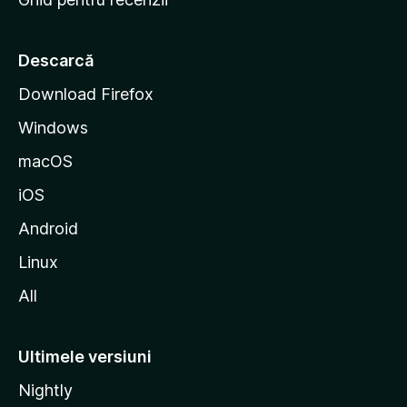
t
a
r
Descarcă
t
Download Firefox
M
Windows
o
z
macOS
i
iOS
l
l
Android
a
Linux
All
Ultimele versiuni
Nightly