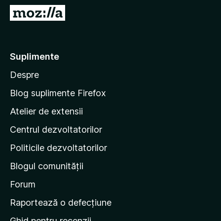
i
D
r
u
e
-
f
t
Suplimente
o
e
x
Despre
p
e
Blog suplimente Firefox
p
Atelier de extensii
a
Centrul dezvoltatorilor
g
i
Politicile dezvoltatorilor
n
Blogul comunității
a
d
Forum
e
Raportează o defecțiune
s
Ghid pentru recenzii