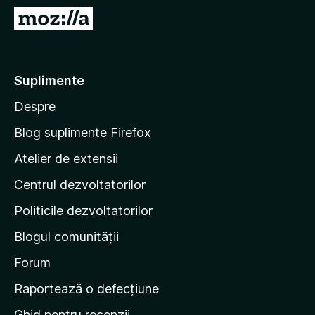
i
D
r
u
e
-
f
t
Suplimente
o
e
x
Despre
p
e
Blog suplimente Firefox
p
Atelier de extensii
a
Centrul dezvoltatorilor
g
i
Politicile dezvoltatorilor
n
Blogul comunității
a
d
Forum
e
Raportează o defecțiune
s
Ghid pentru recenzii