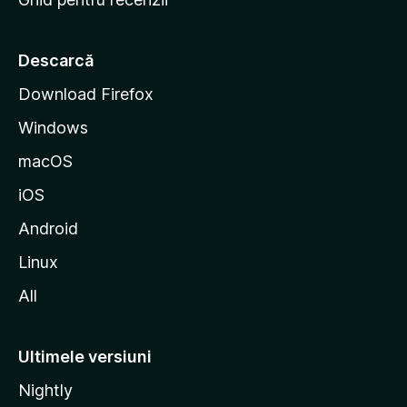
t
a
r
Descarcă
t
Download Firefox
M
Windows
o
z
macOS
i
iOS
l
l
Android
a
Linux
All
Ultimele versiuni
Nightly