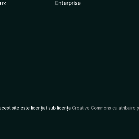
Enterprise
nux
acest site este licențiat sub licența
Creative Commons cu atribuire și