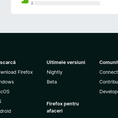
scarcă
Ultimele versiuni
Comuni
wnload Firefox
Nightly
Connect
ndows
Beta
Contribu
acOS
Develop
S
Firefox pentru
afaceri
droid