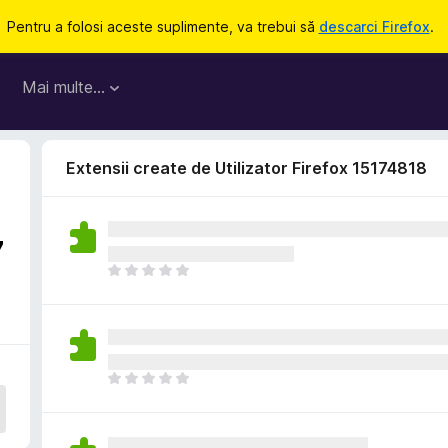
Pentru a folosi aceste suplimente, va trebui să
descarci Firefox
.
Mai multe…
Extensii create de Utilizator Firefox 15174818
7
N
u
e
x
i
s
N
t
u
ă
e
î
x