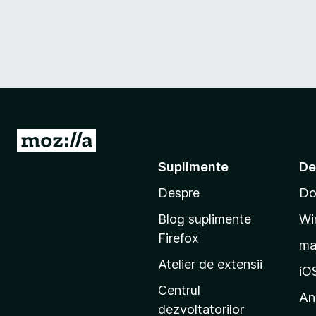
D
u
Suplimente
De
-
Despre
Do
t
e
Blog suplimente
Wi
p
Firefox
m
e
Atelier de extensii
p
iO
a
Centrul
An
g
dezvoltatorilor