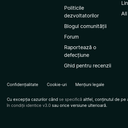
Li
i
Politicile
n
All
dezvoltatorilor
a
Blogul comunității
d
e
Forum
s
Raportează o
t
defecțiune
a
Ghid pentru recenzii
r
t
M
Confidențialitate
Cookie-uri
Mențiuni legale
o
z
Cu excepția cazurilor când
se specifică
altfel, conținutul de pe 
i
în condiții identice v3.0
sau orice versiune ulterioară.
l
l