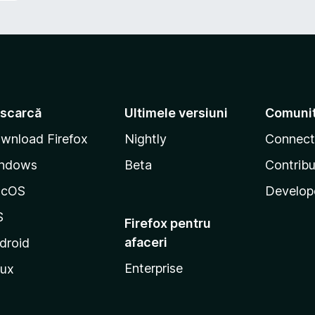
scarcă
Ultimele versiuni
Comuni
wnload Firefox
Nightly
Connect
ndows
Beta
Contribu
acOS
Develop
S
Firefox pentru
afaceri
droid
Enterprise
nux