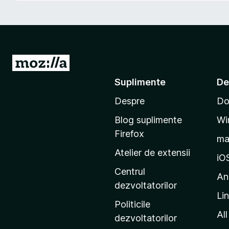
i
r
e
f
o
D
x
u
Suplimente
De
-
Despre
Do
t
e
Blog suplimente
Wi
p
Firefox
m
e
Atelier de extensii
p
iO
a
Centrul
An
g
dezvoltatorilor
Li
i
Politicile
n
All
dezvoltatorilor
a