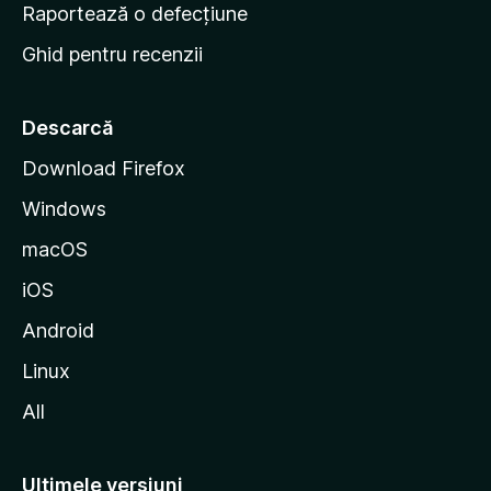
e
Raportează o defecțiune
s
Ghid pentru recenzii
t
a
r
Descarcă
t
Download Firefox
M
Windows
o
z
macOS
i
iOS
l
l
Android
a
Linux
All
Ultimele versiuni