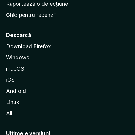
e
Raportează o defecțiune
s
Ghid pentru recenzii
t
a
r
Descarcă
t
Download Firefox
M
Windows
o
z
macOS
i
iOS
l
l
Android
a
Linux
All
Ultimele versiuni