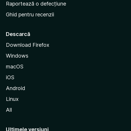
e
Raportează o defecțiune
s
Ghid pentru recenzii
t
a
r
Descarcă
t
Download Firefox
M
Windows
o
z
macOS
i
iOS
l
l
Android
a
Linux
All
Ultimele versiuni