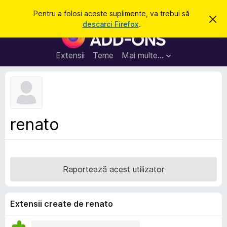
C
Intră în cont
Pentru a folosi aceste suplimente, va trebui să
R
a
descarci Firefox
.
e
S
u
s
u
p
t
i
p
Extensii
Teme
Mai multe…
ă
n
l
g
e
i
a
m
c
e
e
a
n
s
renato
t
t
ă
e
n
o
p
t
e
i
Raportează acest utilizator
f
n
i
t
c
a
r
Extensii create de renato
r
u
e
F