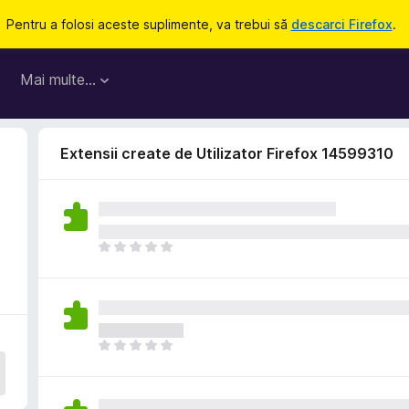
Pentru a folosi aceste suplimente, va trebui să
descarci Firefox
.
Mai multe…
Extensii create de Utilizator Firefox 14599310
N
u
e
x
i
s
N
t
u
ă
e
î
x