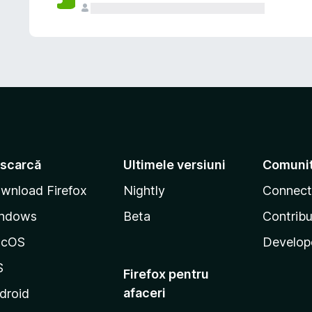
scarcă
Ultimele versiuni
Comuni
wnload Firefox
Nightly
Connect
ndows
Beta
Contribu
acOS
Develop
S
Firefox pentru
afaceri
droid