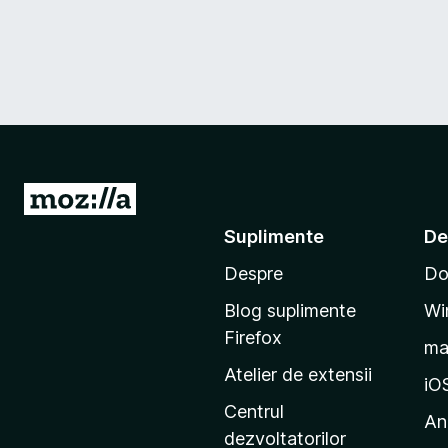
D
u
Suplimente
De
-
Despre
Do
t
e
Blog suplimente
Wi
p
Firefox
m
e
Atelier de extensii
p
iO
a
Centrul
An
g
dezvoltatorilor