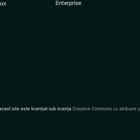
Enterprise
nux
acest site este licențiat sub licența
Creative Commons cu atribuire și