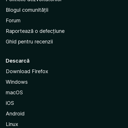
n
Blogul comunității
a
d
Forum
e
Raportează o defecțiune
s
Ghid pentru recenzii
t
a
r
Descarcă
t
Download Firefox
M
Windows
o
z
macOS
i
iOS
l
l
Android
a
Linux