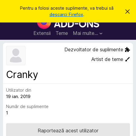
C
Intră în cont
Pentru a folosi aceste suplimente, va trebui să
R
a
descarci Firefox
.
e
S
u
s
u
p
t
i
p
Extensii
Teme
Mai multe…
ă
n
l
g
e
i
Dezvoltator de suplimente
a
m
c
Artist de teme
e
e
a
n
s
Cranky
t
t
ă
e
n
o
Utilizator din
p
t
19 ian. 2019
e
i
f
n
Număr de suplimente
i
t
1
c
a
r
r
u
e
Raportează acest utilizator
F