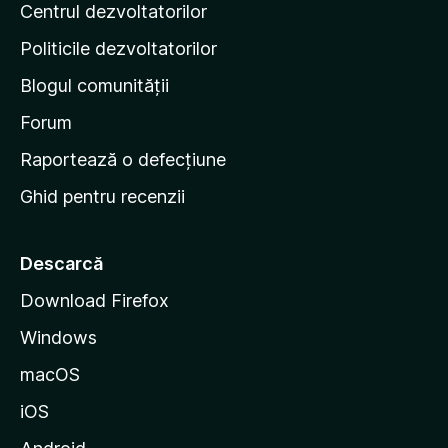
Centrul dezvoltatorilor
g
r
i
i
Politicile dezvoltatorilor
n
Blogul comunității
a
d
Forum
e
Raportează o defecțiune
s
Ghid pentru recenzii
t
a
r
Descarcă
t
Download Firefox
M
Windows
o
z
macOS
i
iOS
l
l