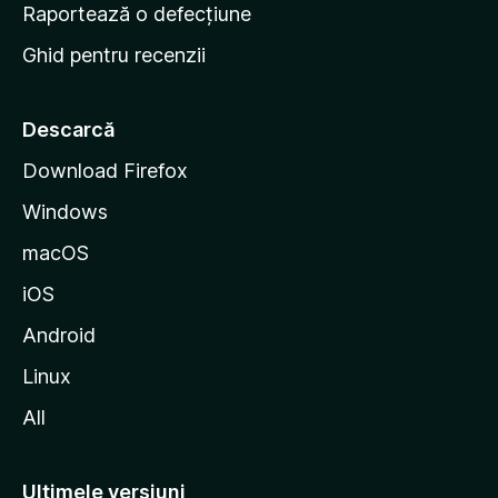
e
Raportează o defecțiune
s
Ghid pentru recenzii
t
a
r
Descarcă
t
Download Firefox
M
Windows
o
z
macOS
i
iOS
l
l
Android
a
Linux
All
Ultimele versiuni