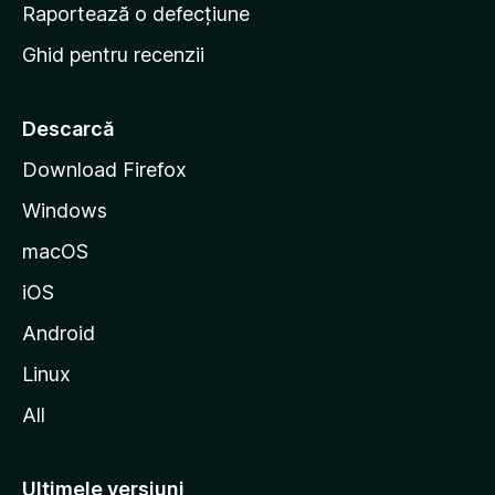
e
Raportează o defecțiune
s
Ghid pentru recenzii
t
a
r
Descarcă
t
Download Firefox
M
Windows
o
z
macOS
i
iOS
l
l
Android
a
Linux
All
Ultimele versiuni