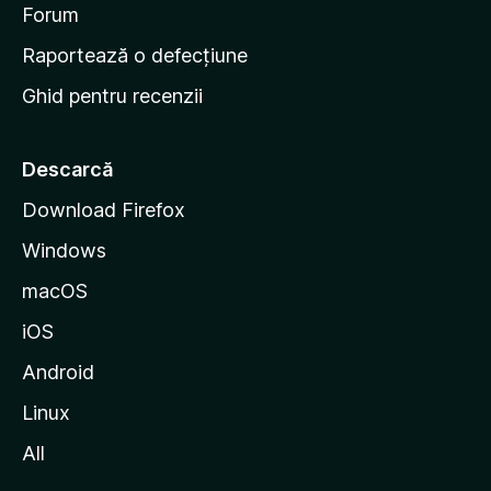
d
Forum
e
Raportează o defecțiune
s
Ghid pentru recenzii
t
a
r
Descarcă
t
Download Firefox
M
Windows
o
z
macOS
i
iOS
l
l
Android
a
Linux
All