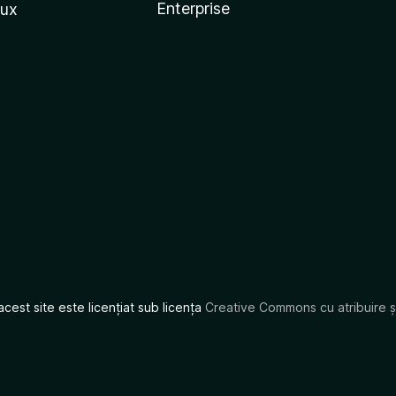
Enterprise
nux
acest site este licențiat sub licența
Creative Commons cu atribuire și