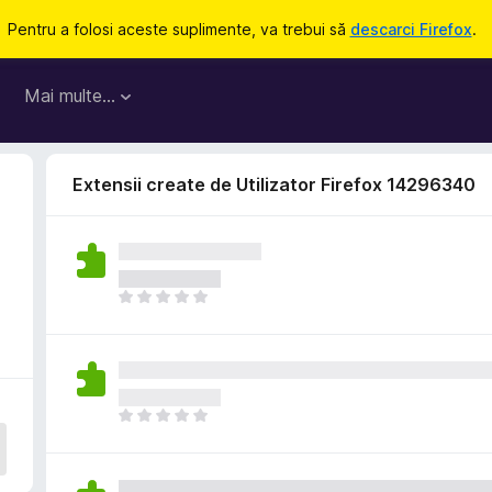
Pentru a folosi aceste suplimente, va trebui să
descarci Firefox
.
Mai multe…
Extensii create de Utilizator Firefox 14296340
N
u
e
x
i
s
N
t
u
ă
e
î
x