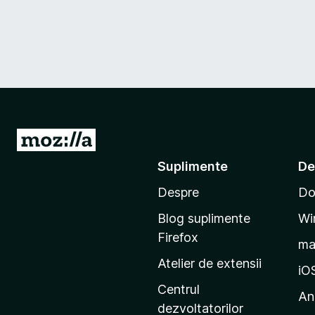
D
u
Suplimente
De
-
Despre
Do
t
e
Blog suplimente
Wi
p
Firefox
m
e
Atelier de extensii
p
iO
a
Centrul
An
g
dezvoltatorilor