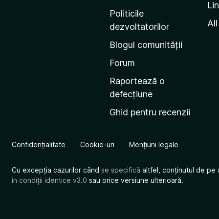
Li
i
Politicile
n
All
dezvoltatorilor
a
Blogul comunității
d
e
Forum
s
Raportează o
t
defecțiune
a
Ghid pentru recenzii
r
t
M
Confidențialitate
Cookie-uri
Mențiuni legale
o
z
Cu excepția cazurilor când
se specifică
altfel, conținutul de pe 
i
în condiții identice v3.0
sau orice versiune ulterioară.
l
l