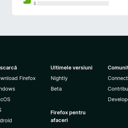
scarcă
Ultimele versiuni
Comuni
wnload Firefox
Nightly
Connect
ndows
Beta
Contribu
acOS
Develop
S
Firefox pentru
afaceri
droid