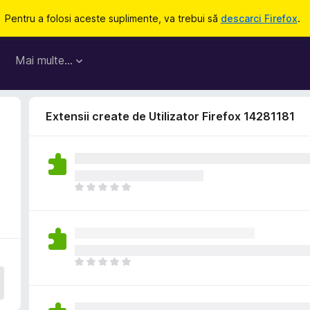
Pentru a folosi aceste suplimente, va trebui să
descarci Firefox
.
Mai multe…
Extensii create de Utilizator Firefox 14281181
N
u
e
x
i
s
N
t
u
ă
e
î
x