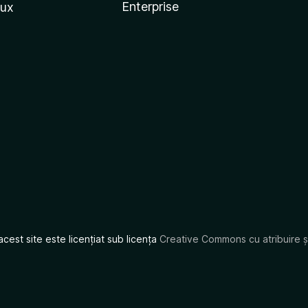
Enterprise
nux
acest site este licențiat sub licența
Creative Commons cu atribuire și