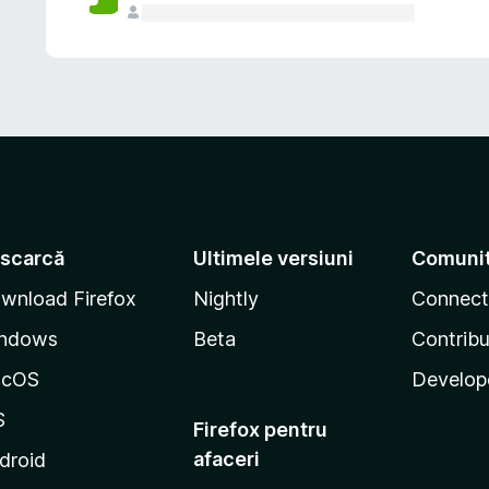
scarcă
Ultimele versiuni
Comuni
wnload Firefox
Nightly
Connect
ndows
Beta
Contribu
acOS
Develop
S
Firefox pentru
afaceri
droid