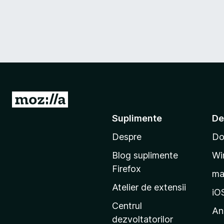
D
u
Suplimente
De
-
Despre
Do
t
e
Blog suplimente
Wi
p
Firefox
m
e
Atelier de extensii
p
iO
a
Centrul
An
g
dezvoltatorilor