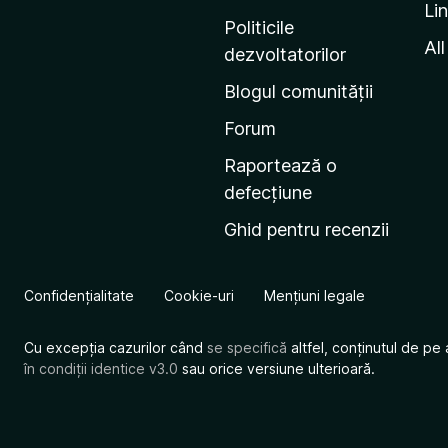
Li
i
Politicile
n
All
dezvoltatorilor
a
Blogul comunității
d
e
Forum
s
Raportează o
t
defecțiune
a
Ghid pentru recenzii
r
t
M
Confidențialitate
Cookie-uri
Mențiuni legale
o
z
Cu excepția cazurilor când
se specifică
altfel, conținutul de pe 
i
în condiții identice v3.0
sau orice versiune ulterioară.
l
l