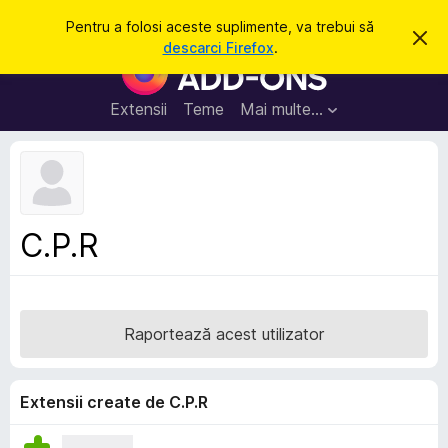
C
Intră în cont
Pentru a folosi aceste suplimente, va trebui să
R
a
descarci Firefox
.
e
S
u
s
u
p
t
i
p
Extensii
Teme
Mai multe…
ă
n
l
g
e
i
a
m
c
e
e
a
n
s
C.P.R
t
t
ă
e
n
o
p
t
e
i
Raportează acest utilizator
f
n
i
t
c
a
r
Extensii create de C.P.R
r
u
e
F