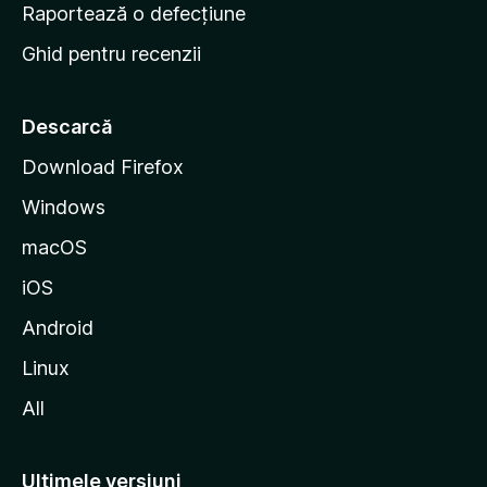
e
Raportează o defecțiune
s
Ghid pentru recenzii
t
a
r
Descarcă
t
Download Firefox
M
Windows
o
z
macOS
i
iOS
l
l
Android
a
Linux
All
Ultimele versiuni