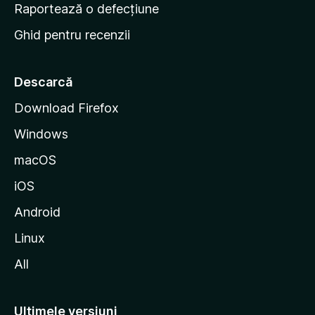
e
Raportează o defecțiune
s
Ghid pentru recenzii
t
a
r
Descarcă
t
Download Firefox
M
Windows
o
z
macOS
i
iOS
l
l
Android
a
Linux
All
Ultimele versiuni