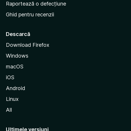
e
Raportează o defecțiune
s
Ghid pentru recenzii
t
a
r
Descarcă
t
Download Firefox
M
Windows
o
z
macOS
i
iOS
l
l
Android
a
Linux
All
Ultimele versiuni