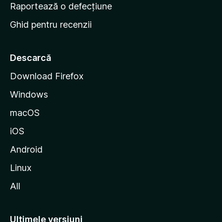
e
Raportează o defecțiune
s
Ghid pentru recenzii
t
a
r
Descarcă
t
Download Firefox
M
Windows
o
z
macOS
i
iOS
l
l
Android
a
Linux
All
Ultimele versiuni