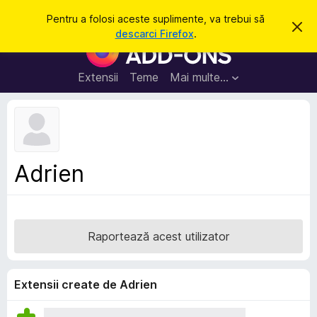
C
Intră în cont
Pentru a folosi aceste suplimente, va trebui să
R
a
descarci Firefox
.
e
S
u
s
u
p
t
i
p
Extensii
Teme
Mai multe…
ă
n
l
g
e
i
a
m
c
e
e
a
n
s
Adrien
t
t
ă
e
n
o
p
t
e
i
Raportează acest utilizator
f
n
i
t
c
a
r
Extensii create de Adrien
r
u
e
F