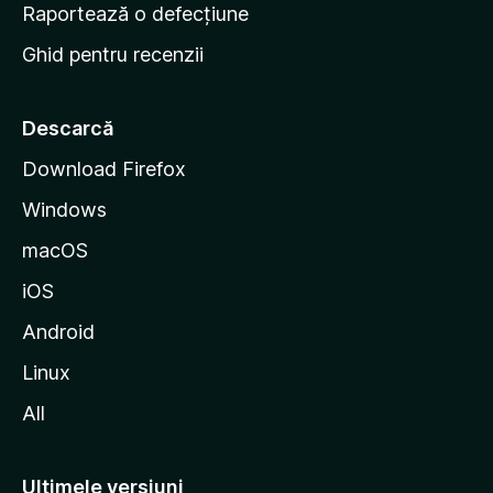
e
Raportează o defecțiune
s
Ghid pentru recenzii
t
a
r
Descarcă
t
Download Firefox
M
Windows
o
z
macOS
i
iOS
l
l
Android
a
Linux
All
Ultimele versiuni