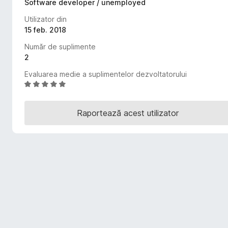
Software developer / unemployed
i
Utilizator din
r
15 feb. 2018
e
f
Număr de suplimente
o
2
x
Evaluarea medie a suplimentelor dezvoltatorului
E
v
a
Raportează acest utilizator
l
u
a
t
(
ă
)
c
u
4
,