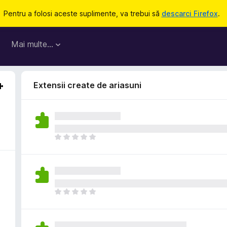
Pentru a folosi aceste suplimente, va trebui să
descarci Firefox
.
Mai multe…
Extensii create de ariasuni
N
u
e
x
i
s
N
t
u
ă
e
î
x