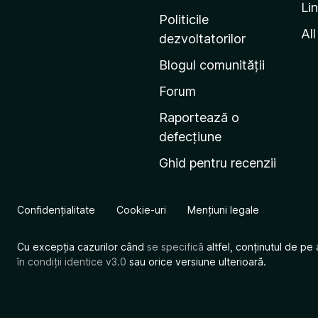
Li
i
Politicile
n
All
dezvoltatorilor
a
Blogul comunității
d
e
Forum
s
Raportează o
t
defecțiune
a
Ghid pentru recenzii
r
t
M
Confidențialitate
Cookie-uri
Mențiuni legale
o
z
Cu excepția cazurilor când
se specifică
altfel, conținutul de pe 
i
în condiții identice v3.0
sau orice versiune ulterioară.
l
l