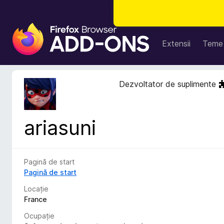
S
u
Extensii
Teme
p
l
i
Dezvoltator de suplimente
m
e
n
ariasuni
t
e
p
e
Pagină de start
n
Pagină de start
t
Locație
r
France
u
Ocupație
F