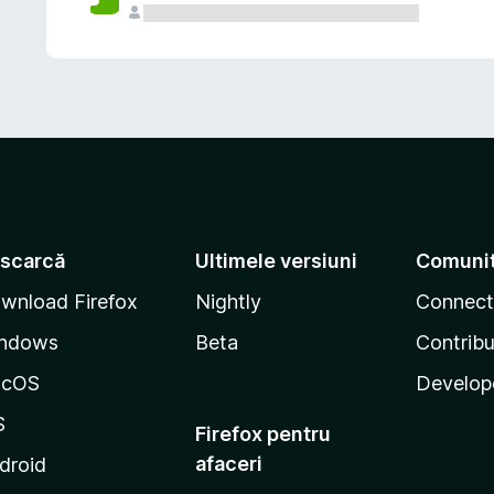
scarcă
Ultimele versiuni
Comuni
wnload Firefox
Nightly
Connect
ndows
Beta
Contribu
acOS
Develop
S
Firefox pentru
afaceri
droid