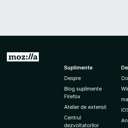
D
u
Suplimente
De
-
Despre
Do
t
e
Blog suplimente
Wi
p
Firefox
m
e
Atelier de extensii
p
iO
a
Centrul
An
g
dezvoltatorilor