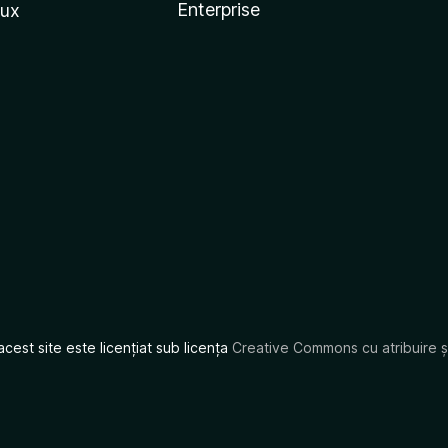
Enterprise
nux
acest site este licențiat sub licența
Creative Commons cu atribuire și